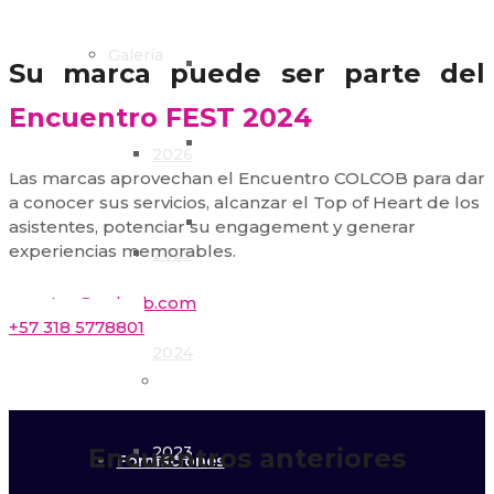
Galería
2014
Su marca puede ser parte del
Encuentro FEST 2024
2013
2026
Las marcas aprovechan el Encuentro COLCOB para dar
a conocer sus servicios, alcanzar el Top of Heart de los
2012
asistentes, potenciar su engagement y generar
experiencias memorables.
2025
eventos@colcob.com
2011
+57 318 5778801
2024
Calendario
Encuentros anteriores
2023
Formaciones