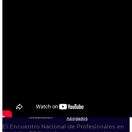
Mesa Talento Humano
y Ética
Guía de Mejores Prácticas
Mesa Jurídica
Estándar de Privacidad
Normas de Competencia Laboral
Mesa Jurídica
Eventos Académicos
Capítulo de
Regulación
Abogados
El Encuentro Nacional de Profesionales en