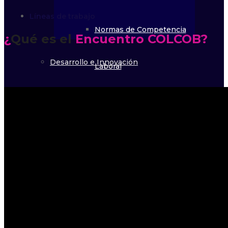
Líneas de trabajo
Normas de Competencia
¿
Qué es el
Encuentro COLCOB?
Desarrollo e Innovación
Laboral
Eventos Académicos
Formación ICOLCOB
Regulación
Sello de Calidad RACC
Sello de Calidad RACC
Mesas de Trabajo
Código de Buen Gobierno