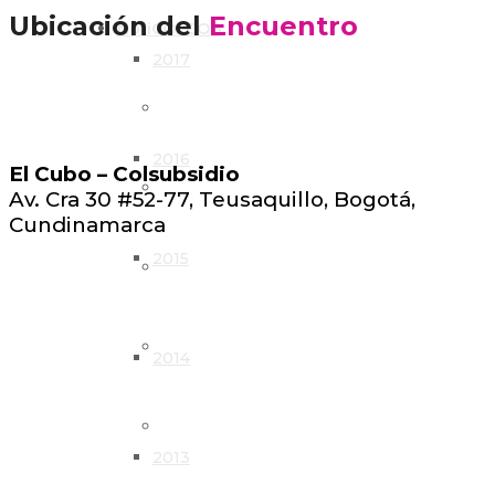
Ubicación del
Encuentro
NotiCOLCOB
2017
Panorama
2016
El Cubo – Colsubsidio
En profundidad
Av. Cra 30 #52-77, Teusaquillo, Bogotá,
Cundinamarca
2015
Mirada
Indicadores
2014
Asociados
2013