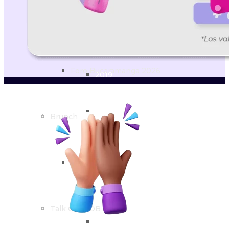
2021
Foro Medellín 2026
2020
Foro Bucaramanga 2026
2019
2018
Brunch
2017
Cali 2026
2016
Talk COLCOB
2015