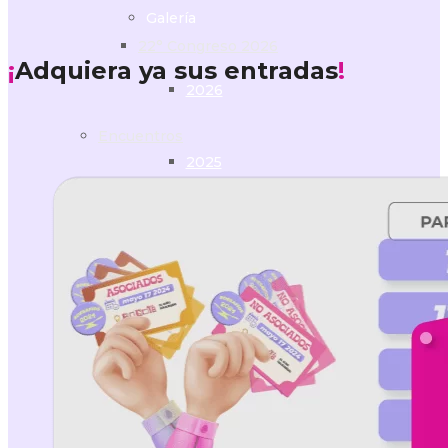
Galería
22° Congreso 2026
¡
Adquiera ya sus entradas
!
2026
Encuentros
2025
13° Encuentro 2024
2024
2023
Foros
2022
Foro Bogotá 2026