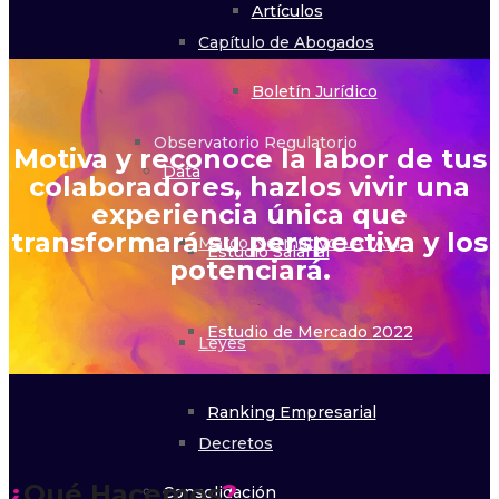
Artículos
Capítulo de Abogados
Boletín Jurídico
Observatorio Regulatorio
Motiva y reconoce la labor de tus
Data
colaboradores, hazlos vivir una
experiencia única que
transformará su perspectiva y los
Marco Normativo LATAM
Estudio Salarial
potenciará.
Estudio de Mercado 2022
Leyes
Ranking Empresarial
Decretos
¿
Qué Hacemos
?
Consolidación