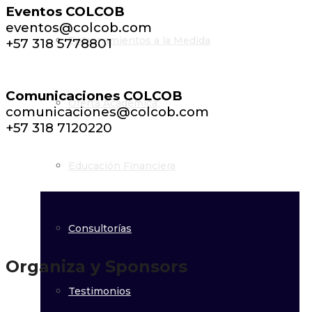
Eventos COLCOB
eventos@colcob.com
Entrenamientos a la Medida
+57 318 5778801
Comunicaciones COLCOB
Oferta Académica
comunicaciones@colcob.com
+57 318 7120220
Educación Financiera
Consultorías
Organiza y Sponsors
Testimonios