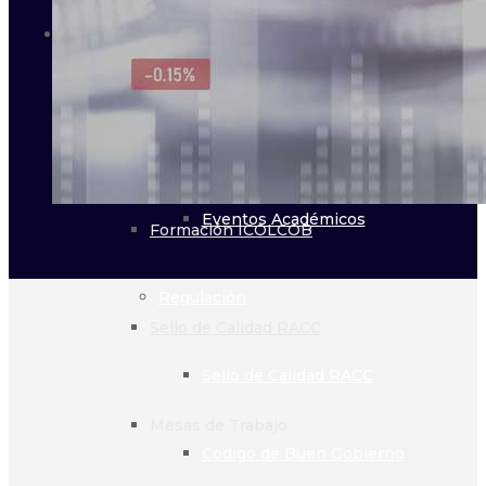
Líneas de trabajo
Normas de Competencia
Desarrollo e Innovación
Laboral
Eventos Académicos
Formación ICOLCOB
Regulación
Sello de Calidad RACC
Sello de Calidad RACC
Mesas de Trabajo
Código de Buen Gobierno