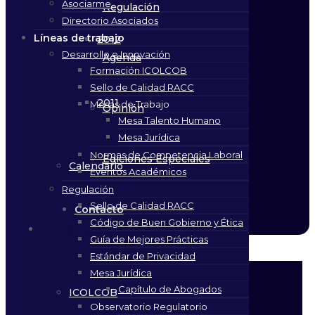
Asociarme
Regulación
Directorio Asociados
Líneas de trabajo
2012
Desarrollo e Innovación
Agenda
Formación ICOLCOB
Sello de Calidad RACC
2011
Mesas de Trabajo
Opinión
Mesa Talento Humano
Mesa Jurídica
Normas de Competencia Laboral
Ediciones Especiales
Calendario
Eventos Académicos
Regulación
Sello de Calidad RACC
Contacto
Código de Buen Gobierno y Ética
Formaciones
Guía de Mejores Prácticas
Estándar de Privacidad
Mesa Jurídica
Capítulo de Abogados
ICOLCOB
Observatorio Regulatorio