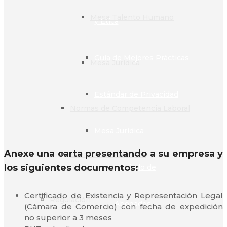
Mesa Talento Humano
y Ética
Guía de Mejores Prácticas
Mesa Jurídica
Estándar de Privacidad
Normas de Competencia Laboral
Mesa Jurídica
Anexe una carta presentando a su empresa y
Eventos Académicos
los siguientes documentos:
Capítulo de
Certificado de Existencia y Representación Legal
Regulación
Abogados
(Cámara de Comercio) con fecha de expedición
no superior a 3 meses