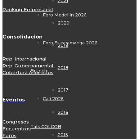
2021
Ranking Empresarial
Foro Medellín 2026
2020
Consolidación
Foro Bucaramanga 2026
2019
Rep. Internacional
Rep. Gubernamental
2018
Brunch
Cobertura Asociados
2017
Cali 2026
Eventos
2016
Congresos
Talk COLCOB
Encuentros
2015
Foros