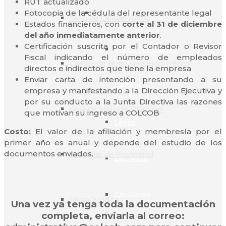
RUT actualizado
Fotocopia de la cédula del representante legal
Observatorio Regulatorio
Sello de Calidad RACC
Estados financieros, con
corte al 31 de diciembre
del año inmediatamente anterior
.
Certificación suscrita por el Contador o Revisor
Marco Normativo
Fiscal indicando el número de empleados
Código de Buen Gobierno y Ética
directos e indirectos que tiene la empresa
Enviar carta de intención presentando a su
LATAM
empresa y manifestando a la Dirección Ejecutiva y
por su conducto a la Junta Directiva las razones
Guía de Mejores Prácticas
que motivan su ingreso a COLCOB
Leyes
Costo:
El valor de la afiliación y membresía por el
primer año es anual y depende del estudio de los
documentos enviados.
Estándar de Privacidad
Decretos
Circulares
Mesa Jurídica
Una vez ya tenga toda la documentación
completa, enviarla al correo: