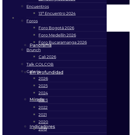
Encuentros
13° Encuentro 2024
NotiCOLCOB
Foros
Foro Bogotá 2026
Foro Medellín 2026
Foro Bucaramanga 2026
Panorama
Brunch
Cali 2026
Talk COLCOB
Galería
En profundidad
2026
2025
2024
Mirada
2023
2022
2021
2020
Indicadores
2019