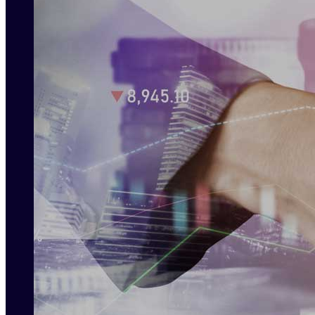
Desarrollo e Innovación
Preguntas Frecuentes
Formación ICOLCOB
Órganos de Dirección
Sello de Calidad RACC
Beneficios Asociados
Mesas de Trabajo
Mesa Talento
Asociarme
Humano
Directorio Asociados
Mesa Jurídica