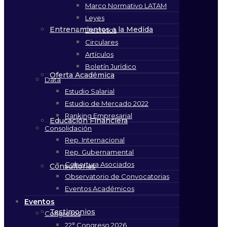
Marco Normativo LATAM
Leyes
Entrenamientos a la Medida
Decretos
Circulares
Artículos
Boletín Jurídico
Oferta Académica
Data
Estudio Salarial
Estudio de Mercado 2022
Ranking Empresarial
Educación Financiera
Consolidación
Rep. Internacional
Rep. Gubernamental
Cobertura Asociados
Consultorías
Observatorio de Convocatorias
Eventos Académicos
Eventos
Testimonios
Congresos
22° Congreso 2026