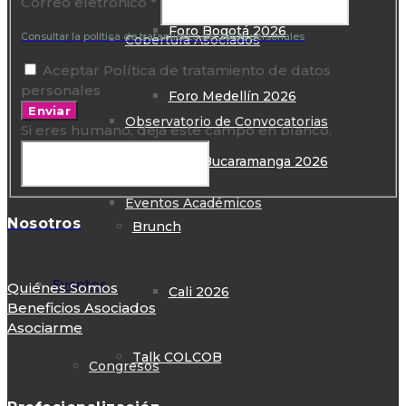
Correo eletrónico
*
Foro Bogotá 2026
Consultar la política de tratamiento de datos personales
Cobertura Asociados
Aceptar Política de tratamiento de datos
personales
Foro Medellín 2026
Enviar
Observatorio de Convocatorias
Si eres humano, deja este campo en blanco.
Foro Bucaramanga 2026
Eventos Académicos
Nosotros
Brunch
Eventos
Quiénes Somos
Cali 2026
Beneficios Asociados
Asociarme
Talk COLCOB
Congresos