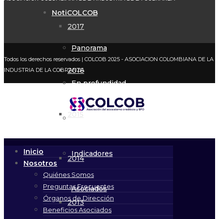
NotiCOLCOB
2017
Panorama
Todos los derechos reservados
| COLCOB 2025 - ASOCIACION COLOMBIANA DE LA
2016
INDUSTRIA DE LA COBRANZA
En profundidad
2015
Mirada
Inicio
Indicadores
2014
Nosotros
Quiénes Somos
Preguntas Frecuentes
Asociados
Órganos de Dirección
2013
Beneficios Asociados