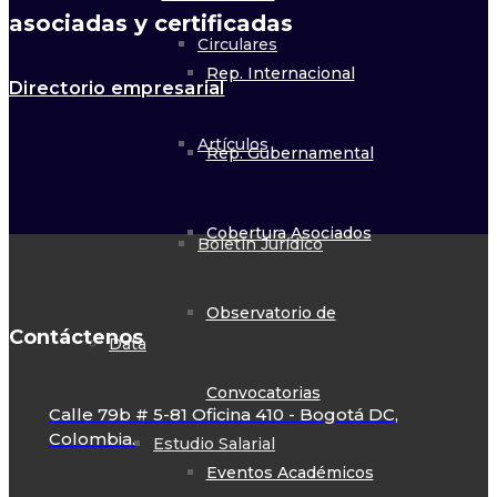
asociadas y certificadas
Circulares
Rep. Internacional
Directorio empresarial
Artículos
Rep. Gubernamental
Cobertura Asociados
Boletín Jurídico
Observatorio de
Contáctenos
Data
Convocatorias
Calle 79b # 5-81 Oficina 410 - Bogotá DC,
Colombia.
Estudio Salarial
Eventos Académicos