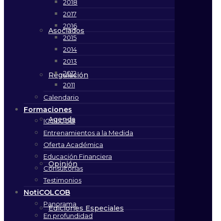
2018
2017
2016
Asociados
2015
2014
2013
2012
Regulación
2011
Calendario
Formaciones
Agenda
ICOLCOB
Entrenamientos a la Medida
Oferta Académica
Educación Financiera
Opinión
Consultorías
Testimonios
NotiCOLCOB
Panorama
Ediciones Especiales
En profundidad