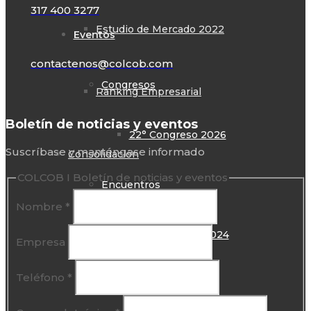
317 400 3277
Estudio de Mercado 2022
Eventos
contactenos@colcob.com
Congresos
Ranking Empresarial
Boletín de noticias y eventos
22° Congreso 2026
Suscríbase y manténgase informado
Consolidación
COLCOB I Boletín de noticias y eventos
Encuentros
Nombre
*
Rep. Internacional
13° Encuentro 2024
Empresa
Teléfono
*
Rep. Gubernamental
Foros