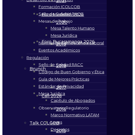
2021
Formación ICOLCOB
Sello de Calidad RACC
Foro Medellín 2026
Mesas de Trabajo
2020
Mesa Talento Humano
Mesa Jurídica
Foro Bucaramanga 2026
Normas de Competencia Laboral
2019
Eventos Académicos
Regulación
Sello de Calidad RACC
2018
Brunch
Código de Buen Gobierno y Ética
Guía de Mejores Prácticas
Estándar de Privacidad
2017
Mesa Jurídica
Cali 2026
Capítulo de Abogados
Observatorio Regulatorio
2016
Marco Normativo LATAM
Leyes
Talk COLCOB
Decretos
2015