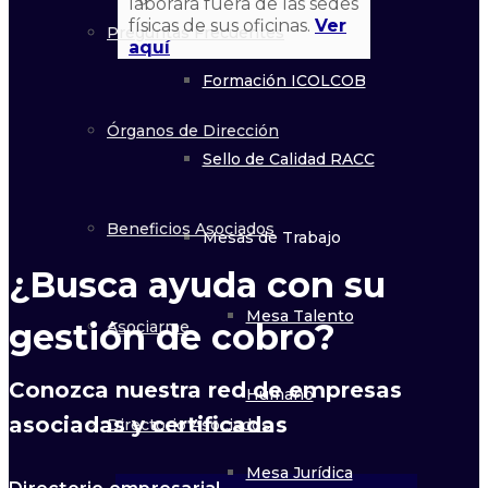
Desarrollo e Innovación
laborará fuera de las sedes
físicas de sus oficinas.
Ver
Preguntas Frecuentes
aquí
Formación ICOLCOB
Órganos de Dirección
Sello de Calidad RACC
Beneficios Asociados
Mesas de Trabajo
¿Busca ayuda con su
Mesa Talento
gestión de cobro?
Asociarme
Conozca nuestra red de empresas
Humano
asociadas y certificadas
Directorio Asociados
Mesa Jurídica