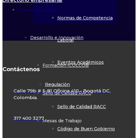
Directorio empresarial
Líneas de trabajo
Normas de Competencia
Desarrollo e Innovación
Laboral
Eventos Académicos
Formación ICOLCOB
Contáctenos
Regulación
Calle 79b # 5-81 Oficina 410 - Bogotá DC,
Sello de Calidad RACC
Colombia.
Sello de Calidad RACC
317 400 3277
Mesas de Trabajo
Código de Buen Gobierno