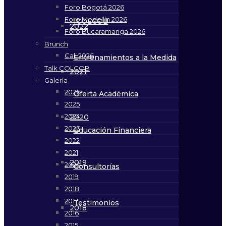
Foro Bogotá 2026
Foro Medellín 2026
ICOLCOB
2022
Foro Bucaramanga 2026
Brunch
Cali 2026
Entrenamientos a la Medida
Talk COLCOB
2021
Galería
2026
Oferta Académica
2025
2024
2020
2023
Educación Financiera
2022
2021
2019
2020
Consultorías
2019
2018
2017
Testimonios
2018
2016
2015