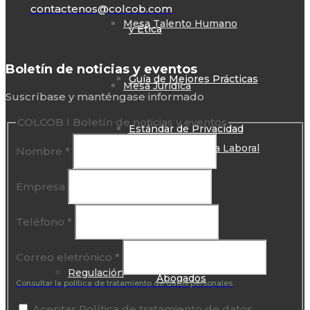
contactenos@colcob.com
Mesa Talento Humano
y Ética
Boletín de noticias y eventos
Guía de Mejores Prácticas
Mesa Jurídica
Suscríbase y manténgase informado
COLCOB I Boletín de noticias y eventos
Estándar de Privacidad
Normas de Competencia Laboral
Nombre
*
Mesa Jurídica
Empresa
Eventos Académicos
Teléfono
*
Capítulo de
Correo eletrónico
*
Regulación
Abogados
Consultar la política de tratamiento de datos personales
Aceptar Política de tratamiento de datos