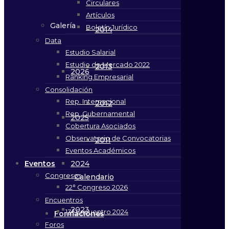
Circulares
Artículos
Galería
Boletín Jurídico
2014
Data
Estudio Salarial
Estudio de Mercado 2022
2013
2026
Ranking Empresarial
Consolidación
Rep. Internacional
2012
Rep. Gubernamental
2025
Cobertura Asociados
Observatorio de Convocatorias
2011
Eventos Académicos
Eventos
2024
Congresos
Calendario
22° Congreso 2026
Encuentros
2023
13° Encuentro 2024
Formaciones
Foros