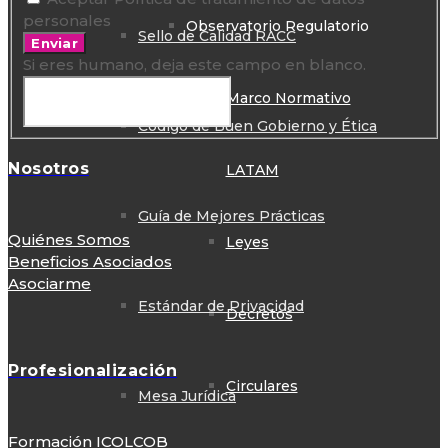
personales
Observatorio Regulatorio
Sello de Calidad RACC
Enviar
Si eres humano, deja este campo en blanco.
Marco Normativo
Código de Buen Gobierno y Ética
Nosotros
LATAM
Guía de Mejores Prácticas
Quiénes Somos
Leyes
Beneficios Asociados
Asociarme
Estándar de Privacidad
Decretos
Profesionalización
Circulares
Mesa Jurídica
Formación ICOLCOB