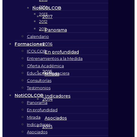
2014
NotiCOLCOB
2013
2017
2012
2011
Panorama
Calendario
Formaciones
2016
ICOLCOB
En profundidad
Entrenamientos a la Medida
Oferta Académica
2015
Educación Financiera
Mirada
Consultorías
Testimonios
NotiCOLCOB
Indicadores
2014
Panorama
En profundidad
Mirada
Asociados
Indicadores
2013
Asociados