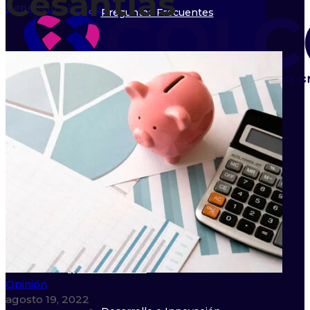
Cesantías
Beneficios
Asociados
Preguntas Frecuentes
Eventos
Calendario
Órganos de Dirección
Directorio
Asociados
Beneficios Asociados
Inicio
Asociarme
Nosotros
Directorio Asociados
Líneas de trabajo
Quiénes Somos
Opinión
agosto 19, 2022