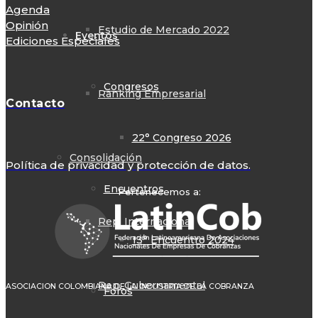
Agenda
Opinión
Estudio de Mercado 2022
Eventos
Ediciones Especiales
Congresos
Ranking Empresarial
Contacto
22° Congreso 2026
Consolidación
Política de privacidad y protección de datos.
Encuentros
Pertenecemos a:
Rep. Internacional
13° Encuentro 2024
Rep. Gubernamental
ASOCIACION COLOMBIANA DE LA INDUSTRIA DE LA COBRANZA
Foros