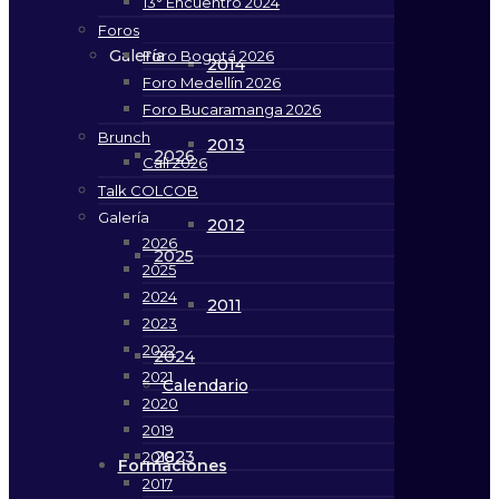
13° Encuentro 2024
Foros
Galería
Foro Bogotá 2026
2014
Foro Medellín 2026
Foro Bucaramanga 2026
Brunch
2013
2026
Cali 2026
Talk COLCOB
Galería
2012
2026
2025
2025
2024
2011
2023
2022
2024
2021
Calendario
2020
2019
2023
2018
Formaciones
2017