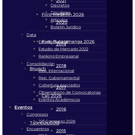
2021
Decretos
Circulares
Foro Medellín 2026
Artículos
2020
Boletín Jurídico
Data
Foro Bucaramanga 2026
Estudio Salarial
2019
Estudio de Mercado 2022
Ranking Empresarial
Consolidación
2018
Brunch
Rep. Internacional
Rep. Gubernamental
Cobertura Asociados
2017
Observatorio de Convocatorias
Cali 2026
Eventos Académicos
Eventos
2016
Congresos
22° Congreso 2026
Talk COLCOB
Encuentros
2015