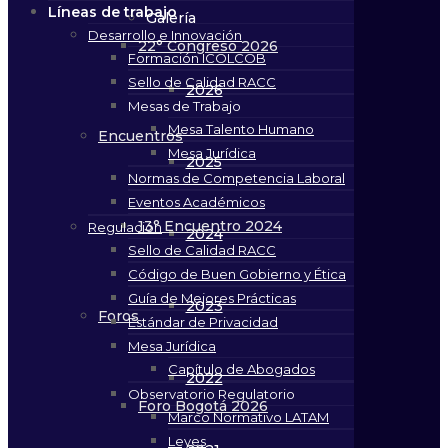
Líneas de trabajo
Galería
Desarrollo e Innovación
22° Congreso 2026
Formación ICOLCOB
Sello de Calidad RACC
2026
Mesas de Trabajo
Mesa Talento Humano
Encuentros
Mesa Jurídica
2025
Normas de Competencia Laboral
Eventos Académicos
13° Encuentro 2024
Regulación
2024
Sello de Calidad RACC
Código de Buen Gobierno y Ética
Guía de Mejores Prácticas
2023
Foros
Estándar de Privacidad
Mesa Jurídica
Capítulo de Abogados
2022
Observatorio Regulatorio
Foro Bogotá 2026
Marco Normativo LATAM
Leyes