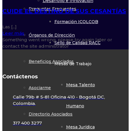
Desarrollo e Innovación
Preguntas Frecuentes
CUIDE EL DESTINO DE SUS CESANTÍAS
Formación ICOLCOB
Las [...]
Leer más
Órganos de Dirección
Something went wrong, please try again later or
Sello de Calidad RACC
contact the site administrator
Beneficios Asociados
Mesas de Trabajo
Contáctenos
Mesa Talento
Asociarme
Calle 79b # 5-81 Oficina 410 - Bogotá DC,
Colombia.
Humano
Directorio Asociados
317 400 3277
Mesa Jurídica