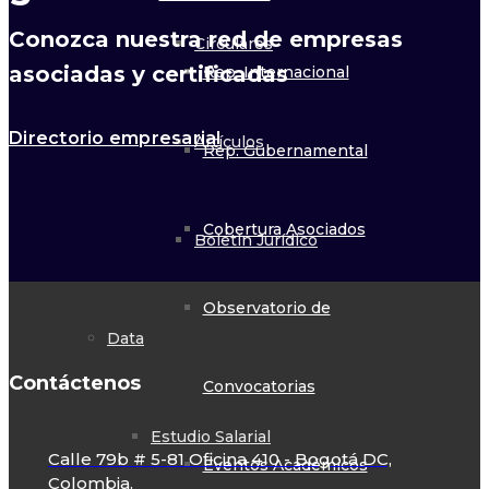
Conozca nuestra red de empresas
Circulares
asociadas y certificadas
Rep. Internacional
Directorio empresarial
Artículos
Rep. Gubernamental
Cobertura Asociados
Boletín Jurídico
Observatorio de
Data
Contáctenos
Convocatorias
Estudio Salarial
Calle 79b # 5-81 Oficina 410 - Bogotá DC,
Eventos Académicos
Colombia.