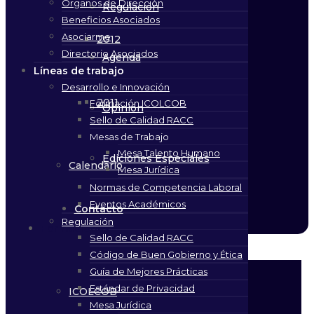
Órganos de Dirección
Regulación
Beneficios Asociados
Asociarme
2012
Directorio Asociados
Agenda
Líneas de trabajo
Desarrollo e Innovación
2011
Formación ICOLCOB
Opinión
Sello de Calidad RACC
Mesas de Trabajo
Mesa Talento Humano
Ediciones Especiales
Calendario
Mesa Jurídica
Normas de Competencia Laboral
Eventos Académicos
Contacto
Regulación
Formaciones
Sello de Calidad RACC
Código de Buen Gobierno y Ética
Guía de Mejores Prácticas
Estándar de Privacidad
ICOLCOB
Mesa Jurídica