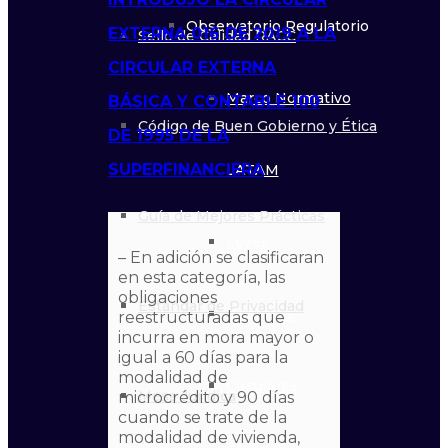
Observatorio Regulatorio
EXTERNA 016 DE 2019 A LA
Sello de Calidad RACC
CIRCULAR EXTERNA
Marco Normativo
BÁSICA Y CONTABLE 100
Código de Buen Gobierno y Ética
DE 1995 DE LA
SUPERFINANCIERA
LATAM
Guía de Mejores Prácticas
Leyes
– En adición se clasificaran
en esta categoría, las
obligaciones
Estándar de Privacidad
Decretos
reestructuradas que
incurra en mora mayor o
igual a 60 días para la
modalidad de
Circulares
Mesa Jurídica
microcrédito y 90 días
cuando se trate de la
modalidad de vivienda,