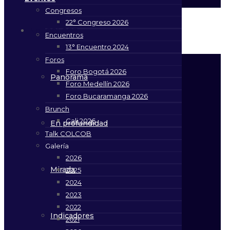
Congresos
22° Congreso 2026
NotiCOLCOB
Encuentros
13° Encuentro 2024
Foros
Foro Bogotá 2026
Panorama
Foro Medellín 2026
Foro Bucaramanga 2026
Brunch
Cali 2026
En profundidad
Talk COLCOB
Galería
2026
Mirada
2025
2024
2023
2022
Indicadores
2021