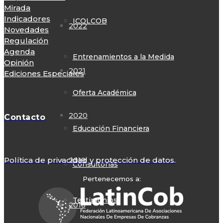
Mirada
Indicadores
ICOLCOB
2022
Novedades
Regulación
Agenda
Entrenamientos a la Medida
Opinión
2021
Ediciones Especiales
Oferta Académica
2020
Contacto
Educación Financiera
Política de privacidad y protección de datos.
2019
Consultorías
Pertenecemos a:
Testimonios
2018