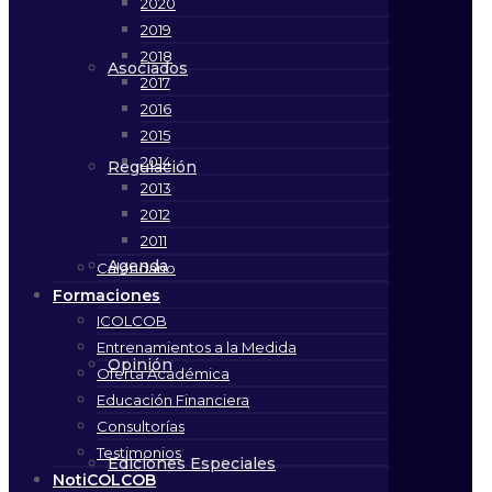
2020
2019
2018
Asociados
2017
2016
2015
2014
Regulación
2013
2012
2011
Agenda
Calendario
Formaciones
ICOLCOB
Entrenamientos a la Medida
Opinión
Oferta Académica
Educación Financiera
Consultorías
Testimonios
Ediciones Especiales
NotiCOLCOB