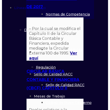
DE 2017
Líneas de trabajo
Normas de Competencia
– Por la cual se modifica el
Desarrollo e Innovación
Laboral
Capítulo II de la Circular
Básica Contable y
Financiera, expedida
mediante la Circular
Eventos Académicos
Formación ICOLCOB
Externa 100 de 1995.
Ver
aquí
Regulación
CIRCULAR BÁSICA
Sello de Calidad RACC
CONTABLE Y FINANCIERA
Sello de Calidad RACC
(CBCF) CAPITULO II
Mesas de Trabajo
Código de Buen Gobierno
Reglas relativas a la