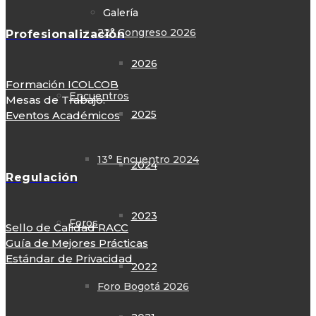
Galería
22° Congreso 2026
Profesionalización
2026
Formación ICOLCOB
Encuentros
Mesas de Trabajo:
2025
Eventos Académicos
13° Encuentro 2024
2024
Regulación
2023
Foros
Sello de Calidad RACC
Guía de Mejores Prácticas
Estándar de Privacidad
2022
Foro Bogotá 2026