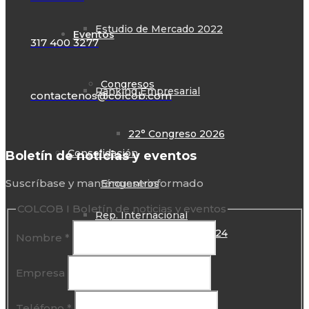
Estudio de Mercado 2022
Eventos
317 400 3277
Congresos
Ranking Empresarial
contactenos@colcob.com
22° Congreso 2026
Consolidación
Boletín de noticias y eventos
Suscríbase y manténgase informado
Encuentros
COLCOB I Boletín de noticias y eventos
Rep. Internacional
13° Encuentro 2024
Nombre
*
Empresa
Rep. Gubernamental
Foros
Teléfono
*