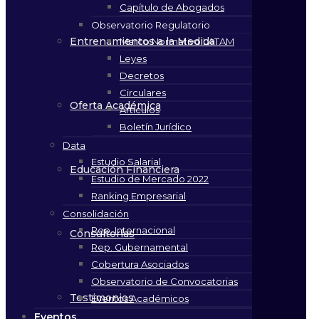
Capítulo de Abogados
Observatorio Regulatorio
Entrenamientos a la Medida
Marco Normativo LATAM
Leyes
Decretos
Circulares
Oferta Académica
Artículos
Boletín Jurídico
Data
Estudio Salarial
Educación Financiera
Estudio de Mercado 2022
Ranking Empresarial
Consolidación
Rep. Internacional
Consultorías
Rep. Gubernamental
Cobertura Asociados
Observatorio de Convocatorias
Testimonios
Eventos Académicos
Eventos