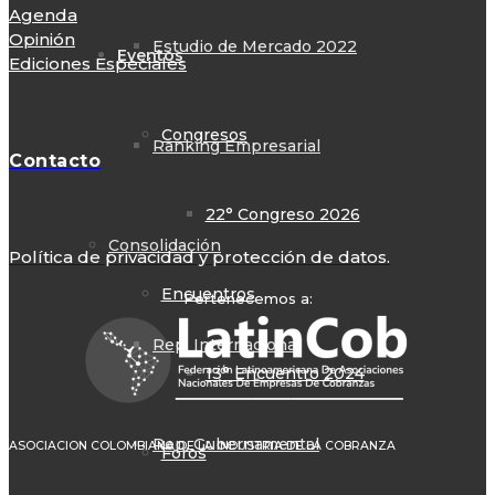
Agenda
Opinión
Estudio de Mercado 2022
Eventos
Ediciones Especiales
Congresos
Ranking Empresarial
Contacto
22° Congreso 2026
Consolidación
Política de privacidad y protección de datos.
Encuentros
Pertenecemos a:
Rep. Internacional
13° Encuentro 2024
Rep. Gubernamental
ASOCIACION COLOMBIANA DE LA INDUSTRIA DE LA COBRANZA
Foros