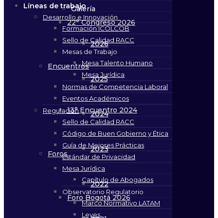
Líneas de trabajo
Galería
Desarrollo e Innovación
22° Congreso 2026
Formación ICOLCOB
Sello de Calidad RACC
2026
Mesas de Trabajo
Mesa Talento Humano
Encuentros
Mesa Jurídica
2025
Normas de Competencia Laboral
Eventos Académicos
13° Encuentro 2024
Regulación
2024
Sello de Calidad RACC
Código de Buen Gobierno y Ética
Guía de Mejores Prácticas
2023
Foros
Estándar de Privacidad
Mesa Jurídica
Capítulo de Abogados
2022
Observatorio Regulatorio
Foro Bogotá 2026
Marco Normativo LATAM
Leyes