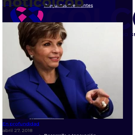
noticolcob
Beneficios
Asociados
Preguntas Frecuentes
Eventos
Calendario
Órganos de Dirección
Directorio
Asociados
Beneficios Asociados
Inicio
Asociarme
Nosotros
Directorio Asociados
Líneas de trabajo
Quiénes Somos
En profundidad
abril 27, 2018