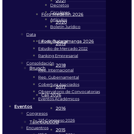
2021
Decretos
Circulares
Foro Medellín 2026
Artículos
2020
Boletín Jurídico
Data
Foro Bucaramanga 2026
Estudio Salarial
2019
Estudio de Mercado 2022
Ranking Empresarial
Consolidación
2018
Brunch
Rep. Internacional
Rep. Gubernamental
Cobertura Asociados
2017
Observatorio de Convocatorias
Cali 2026
Eventos Académicos
Eventos
2016
Congresos
22° Congreso 2026
Talk COLCOB
Encuentros
2015