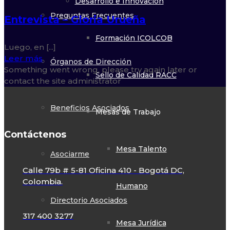
Desarrollo e Innovación
Preguntas Frecuentes
Entrevista – Gloria Urueña
Formación ICOLCOB
Luego, en [...]
Leer más
Órganos de Dirección
Something went wrong, please try again later or
Sello de Calidad RACC
contact the site administrator
Beneficios Asociados
Mesas de Trabajo
Contáctenos
Mesa Talento
Asociarme
Calle 79b # 5-81 Oficina 410 - Bogotá DC,
Colombia.
Humano
Directorio Asociados
317 400 3277
Mesa Jurídica