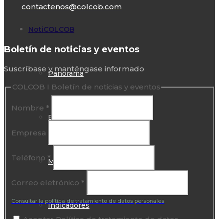
contactenos@colcob.com
NotiCOLCOB
Boletín de noticias y eventos
Suscríbase y manténgase informado
Panorama
COLCOB I Boletín de noticias y eventos
Nombre
*
En profundidad
Empresa
Teléfono
*
Mirada
Correo eletrónico
*
Consultar la política de tratamiento de datos personales
Indicadores