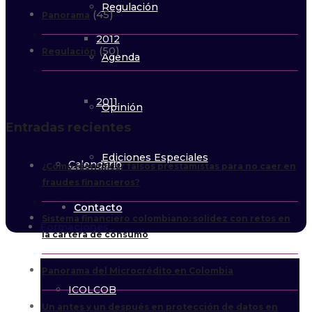
Regulación
(45)
Panorama
2012
(50)
Regulación
Agenda
2011
Opinión
Entradas recientes
Ediciones Especiales
Calendario
¿Cómo identificar falsos prestamistas para no caer en
fraudes financieros?
Contacto
Sistema financiero colombiano: solidez con retos en
Formaciones
la cartera de consumo
Panorama del Microcrédito en Colombia
ICOLCOB
Un antes y un después en protección de datos en