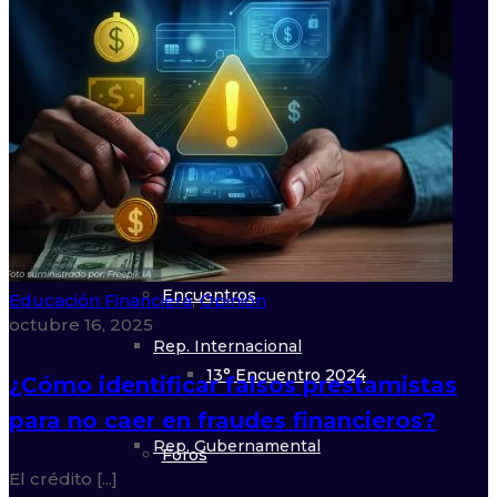
Estudio de Mercado 2022
Eventos
Congresos
Ranking Empresarial
22° Congreso 2026
Consolidación
Encuentros
Educación Financiera
,
Opinión
octubre 16, 2025
Rep. Internacional
13° Encuentro 2024
¿Cómo identificar falsos prestamistas
para no caer en fraudes financieros?
Rep. Gubernamental
Foros
El crédito [...]