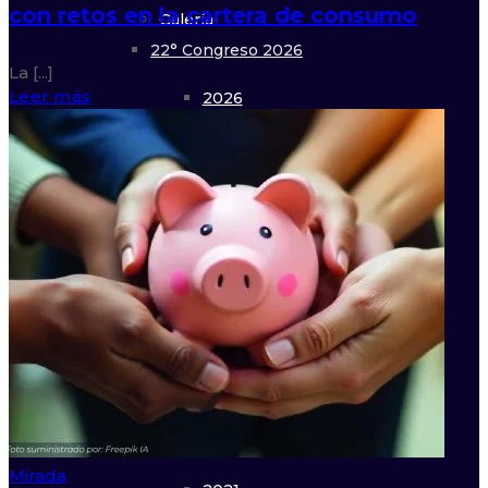
con retos en la cartera de consumo
Galería
22° Congreso 2026
La [...]
Leer más
2026
Encuentros
2025
13° Encuentro 2024
2024
2023
Foros
2022
Foro Bogotá 2026
Mirada