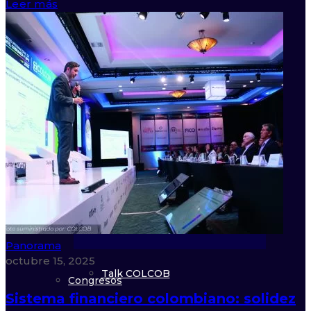
Leer más
Foro Bogotá 2026
Cobertura Asociados
Foro Medellín 2026
Observatorio de Convocatorias
Foro Bucaramanga 2026
Eventos Académicos
Brunch
Eventos
Cali 2026
Panorama
octubre 15, 2025
Talk COLCOB
Congresos
Sistema financiero colombiano: solidez