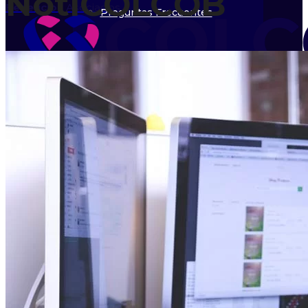
NotiCOLCOB
Beneficios
Asociados
Preguntas Frecuentes
Eventos
Calendario
Órganos de Dirección
Directorio
Asociados
Beneficios Asociados
Inicio
Asociarme
Nosotros
Directorio Asociados
Líneas de trabajo
Quiénes Somos