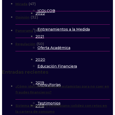
(47)
Mirada
ICOLCOB
2022
(32)
Opinión
Entrenamientos a la Medida
(45)
Panorama
2021
(50)
Regulación
Oferta Académica
2020
Educación Financiera
Entradas recientes
2019
Consultorías
¿Cómo identificar falsos prestamistas para no caer en
fraudes financieros?
Testimonios
2018
Sistema financiero colombiano: solidez con retos en
la cartera de consumo