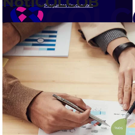
NotiCOLCOB
Beneficios
Asociados
Preguntas Frecuentes
Eventos
Calendario
Órganos de Dirección
Directorio
Asociados
Beneficios Asociados
Inicio
Asociarme
Nosotros
Directorio Asociados
Líneas de trabajo
Quiénes Somos