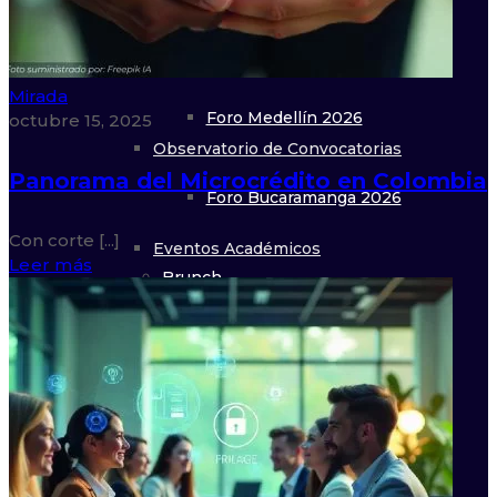
Foro Bogotá 2026
Cobertura Asociados
Mirada
Foro Medellín 2026
octubre 15, 2025
Observatorio de Convocatorias
Panorama del Microcrédito en Colombia
Foro Bucaramanga 2026
Con corte [...]
Eventos Académicos
Leer más
Brunch
Eventos
Cali 2026
Talk COLCOB
Congresos