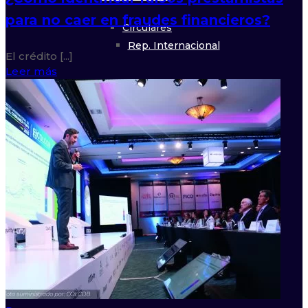
para no caer en fraudes financieros?
Circulares
Rep. Internacional
El crédito [...]
Leer más
Artículos
Rep. Gubernamental
Cobertura Asociados
Boletín Jurídico
Observatorio de
Data
Convocatorias
Estudio Salarial
Eventos Académicos