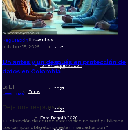
Galería
22° Congreso 2026
2026
Encuentros
Regulación
octubre 15, 2025
2025
Un antes y un después en protección de
13° Encuentro 2024
2024
datos en Colombia
La [...]
2023
Foros
Leer más
Deja una respuesta
2022
Foro Bogotá 2026
Tu dirección de correo electrónico no será publicada.
Los campos obligatorios están marcados con
*