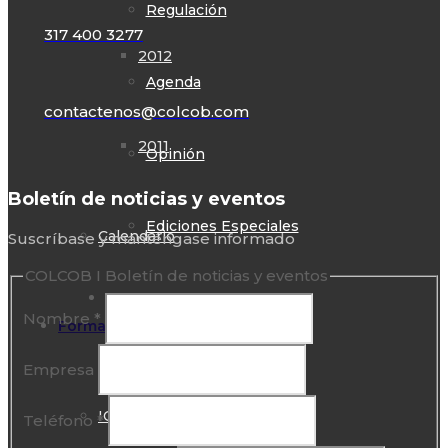
Regulación
317 400 3277
2012
Agenda
contactenos@colcob.com
2011
Opinión
Boletín de noticias y eventos
Ediciones Especiales
Calendario
Suscríbase y manténgase informado
COLCOB I Boletín de noticias y eventos
Contacto
Nombre
*
Formaciones
Empresa
ICOLCOB
Teléfono
*