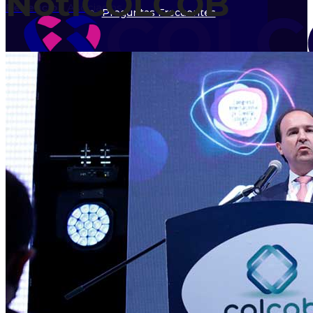
NotiCOLCOB
Beneficios
Asociados
Preguntas Frecuentes
Eventos
Calendario
Órganos de Dirección
Directorio
Asociados
Beneficios Asociados
Inicio
Asociarme
Nosotros
Directorio Asociados
Líneas de trabajo
Quiénes Somos