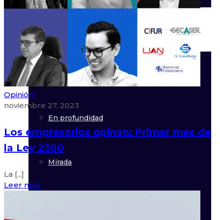
NotiCOLCOB
Panorama
Opinión
noviembre 27, 2023
En profundidad
Los empresarios opinan: Primer mes de
la Ley 2300
Mirada
La [...]
Leer más
Indicadores