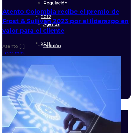
Regulación
Atento Colombia recibe el premio de
2012
Frost & Sullivan 2023 por el liderazgo en
Agenda
valor para el cliente
2011
Opinión
Atento [...]
Leer más
Ediciones Especiales
Calendario
Contacto
Formaciones
ICOLCOB