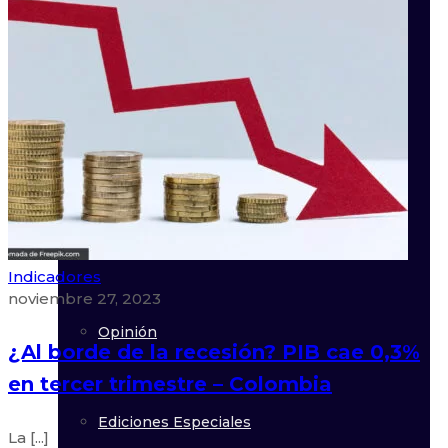
Asociados
Regulación
Agenda
Indicadores
noviembre 27, 2023
Opinión
¿Al borde de la recesión? PIB cae 0,3%
en tercer trimestre – Colombia
Ediciones Especiales
La [...]