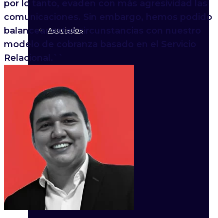
por lo tanto, evaden con más agresividad las
comunicaciones. Sin embargo, hemos podido
balancear estas circunstancias con nuestro
Asociados
modelo de cobranza basado en el Servicio
Relacional.``
Regulación
Agenda
Opinión
Ediciones Especiales