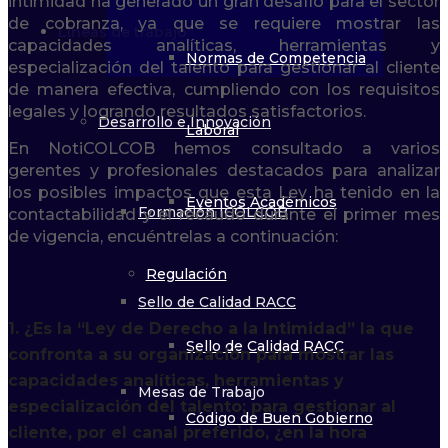
intimidad ha generado un gran desafío para el sector
de cobranza, ya que se requiere mostrar las
Líneas de trabajo
capacidades analíticas, herramientas y
Normas de Competencia
especialización del talento para gestionar al cliente
de manera efectiva, cumpliendo con los requisitos
legales y logrando resultados satisfactorios.
Desarrollo e Innovación
Laboral
En NotiCOLCOB hemos consultado a varios
gerentes y profesionales destacados para analizar
los posibles impactos que esta Ley ha tenido en la
Eventos Académicos
Formación ICOLCOB
contactabilidad y el recaudo durante el primer mes
de vigencia, encuéntrelas a continuación:
Regulación
Sello de Calidad RACC
1. ¿Es la “Ley de Derecho a la Intimidad” la que
Sello de Calidad RACC
confronta a su organización para mostrar las
capacidades analíticas, herramientas y
Mesas de Trabajo
especialización del talento; para gestionar al
Código de Buen Gobierno
cliente, por el canal preferido, ¿en la hora