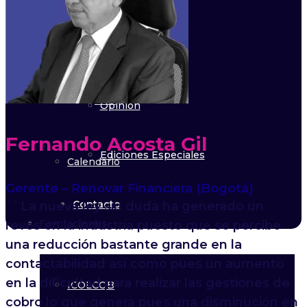
Regulación
2012
Agenda
2011
Opinión
Fernando Acosta Gil
Ediciones Especiales
Calendario
Gerente – Renovar Financiera (Bogotá)
Contacto
``La nueva ley sin duda ha generado un
Formaciones
revés en la industria puesto que se percibe
una reducción bastante grande en la
contactabilidad así como pues un aumento
en la dificultad para realizar las gestiones de
ICOLCOB
cobro lo que genera pues una disminución en