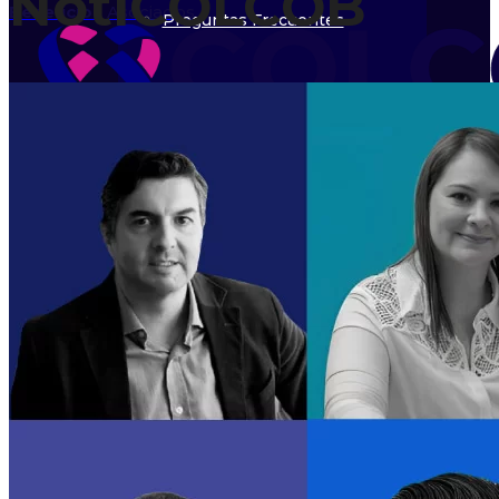
NotiCOLCOB
Beneficios
Asociados
Preguntas Frecuentes
Eventos
Calendario
Órganos de Dirección
Directorio
Asociados
Beneficios Asociados
Inicio
Asociarme
Nosotros
Directorio Asociados
Líneas de trabajo
Quiénes Somos