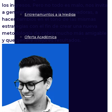
los ingresos. Pero no todo es malo, nos invita
a generar estrategias más innovadoras, a
Entrenamientos a la Medida
hacer cambios en el tono de las mismas
estrategias con el fin de crear una nueva
metodología de cobro mucho más amigable
Oferta Académica
y que genere mejores resultados. ``
Educación Financiera
Consultorías
Testimonios