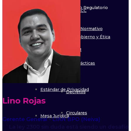
Observatorio Regulatorio
Sello de Calidad RACC
Marco Normativo
Código de Buen Gobierno y Ética
LATAM
Guía de Mejores Prácticas
Leyes
Estándar de Privacidad
Decretos
Lino Rojas
Circulares
Mesa Jurídica
Gerente General - LIAN BPO (Neiva)
``La ley 2300 sin duda está siendo un desafío