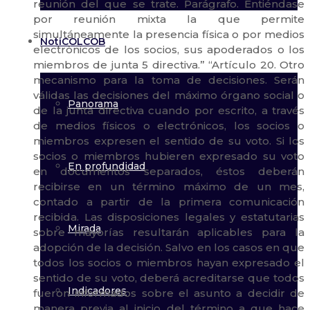
NotiCOLCOB
Panorama
En profundidad
Mirada
Indicadores