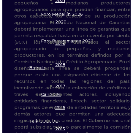
2021
Foro Medellín 2026
2020
Foro Bucaramanga 2026
2019
2018
Brunch
2017
Cali 2026
2016
Talk COLCOB
2015