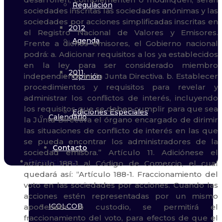
Regulación
2012
Agenda
2011
Opinión
Ediciones Especiales
Calendario
Contacto
Formaciones
ICOLCOB