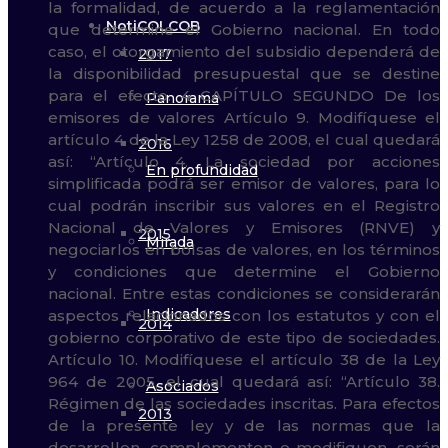
NotiCOLCOB
2017
Panorama
2016
En profundidad
2015
Mirada
Indicadores
2014
Asociados
2013