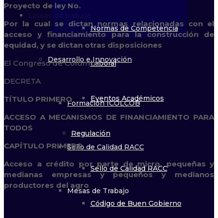
Proyecto de ley No.
Líneas de trabajo
Por la cual se dictan normas relacionadas con el
Normas de Competencia
acceso y financiamiento para la construcción de
equidad, y se dictan otras disposiciones
Desarrollo e Innovación
El Congreso de Colombia
Laboral
DECRETA
Eventos Académicos
TÍTULO PRIMERO
Formación ICOLCOB
ACCESO A MECANISMOS DE FINANCIAMIENTO PARA
TODOS
Regulación
CAPÍTULO PRIMERO
Sello de Calidad RACC
Acceso a crédito por parte de micro, pequeñas y
Sello de Calidad RACC
medianas empresas y pequeños y medianos
productores del agro
Mesas de Trabajo
Código de Buen Gobierno