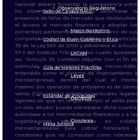
Observatorio Regulatorio
Sello de Calidad RACC
Marco Normativo
Código de Buen Gobierno y Ética
LATAM
Guía de Mejores Prácticas
Leyes
Estándar de Privacidad
Decretos
Circulares
Mesa Jurídica