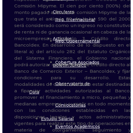
Circulares
Rep. Internacional
Artículos
Rep. Gubernamental
Cobertura Asociados
Boletín Jurídico
Observatorio de
Data
Convocatorias
Estudio Salarial
Eventos Académicos