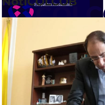
NotiCOLCOB
Beneficios
Asociados
Preguntas Frecuentes
Eventos
Calendario
Órganos de Dirección
Directorio
Asociados
Beneficios Asociados
Inicio
Asociarme
Nosotros
Directorio Asociados
Líneas de trabajo
Quiénes Somos