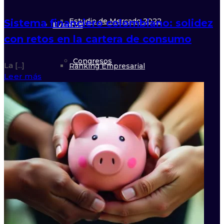
Estudio de Mercado 2022
Sistema financiero colombiano: solidez
Eventos
con retos en la cartera de consumo
Congresos
La [...]
Ranking Empresarial
Leer más
22° Congreso 2026
Consolidación
Encuentros
Rep. Internacional
13° Encuentro 2024
Rep. Gubernamental
Foros