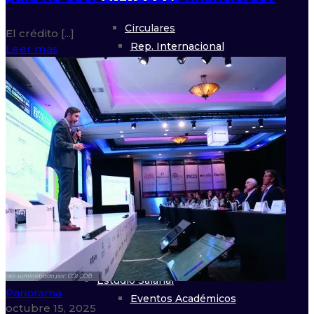
Circulares
El crédito [...]
Rep. Internacional
Leer más
Artículos
Rep. Gubernamental
Cobertura Asociados
Boletín Jurídico
Observatorio de
Data
Convocatorias
Estudio Salarial
Panorama
Eventos Académicos
octubre 15, 2025