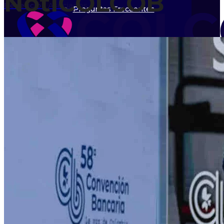
NotiCOLCOB
Beneficios
Asociados
Preguntas Frecuentes
Eventos
Calendario
Órganos de Dirección
Directorio
Asociados
Beneficios Asociados
Inicio
Asociarme
Nosotros
Directorio Asociados
Líneas de trabajo
Quiénes Somos