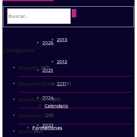
Galería
2014
2013
2026
Categorías
2012
(47)
Asociados
2025
(6)
2011
Educación Financiera
2024
(61)
En profundidad
Calendario
(28)
Indicadores
2023
Formaciones
(47)
Mirada