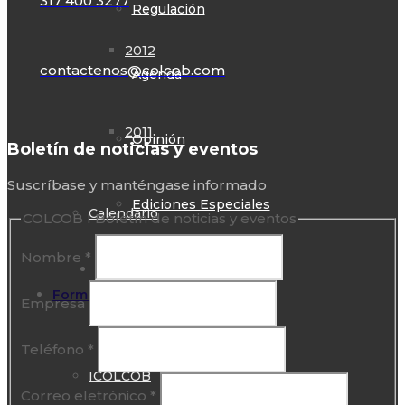
317 400 3277
Regulación
2012
contactenos@colcob.com
Agenda
2011
Opinión
Boletín de noticias y eventos
Suscríbase y manténgase informado
Ediciones Especiales
Calendario
COLCOB I Boletín de noticias y eventos
Nombre
*
Contacto
Formaciones
Empresa
Teléfono
*
ICOLCOB
Correo eletrónico
*