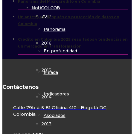
Panorama del Microcrédito en Colombia
NotiCOLCOB
2017
Un antes y un después en protección de datos en
Colombia
Panorama
Crédito en Colombia 2025: resultados y tendencias en
2016
un mercado en transformación
En profundidad
2015
Mirada
Contáctenos
Indicadores
2014
Calle 79b # 5-81 Oficina 410 - Bogotá DC,
Colombia.
Asociados
2013