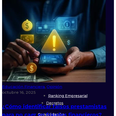
Artículos
Capítulo de Abogados
Boletín Jurídico
Observatorio Regulatorio
Data
Marco Normativo LATAM
Estudio Salarial
Estudio de Mercado 2022
Leyes
Educación Financiera
,
Opinión
octubre 16, 2025
Ranking Empresarial
Decretos
¿Cómo identificar falsos prestamistas
para no caer en fraudes financieros?
Consolidación