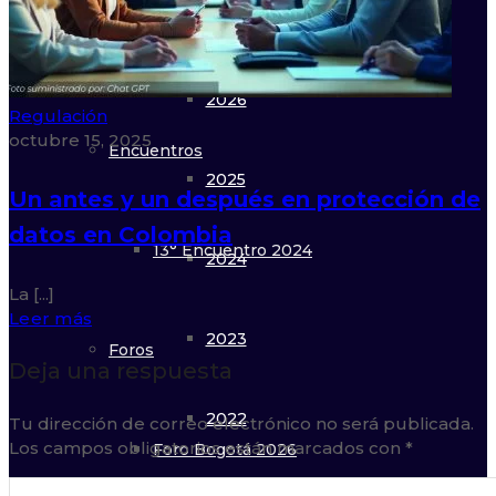
Galería
22° Congreso 2026
2026
Regulación
octubre 15, 2025
Encuentros
2025
Un antes y un después en protección de
datos en Colombia
13° Encuentro 2024
2024
La [...]
Leer más
2023
Foros
Deja una respuesta
2022
Tu dirección de correo electrónico no será publicada.
Los campos obligatorios están marcados con
*
Foro Bogotá 2026